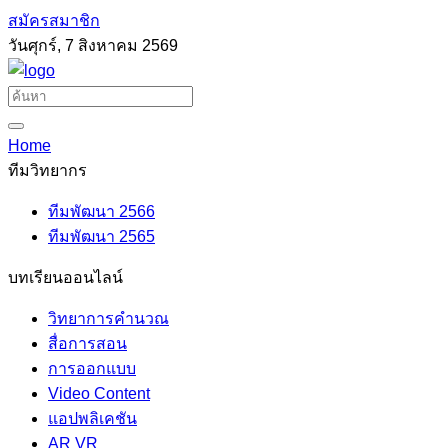
สมัครสมาชิก
วันศุกร์, 7 สิงหาคม 2569
Home
ทีมวิทยากร
ทีมพัฒนา 2566
ทีมพัฒนา 2565
บทเรียนออนไลน์
วิทยาการคำนวณ
สื่อการสอน
การออกแบบ
Video Content
แอปพลิเคชัน
AR VR