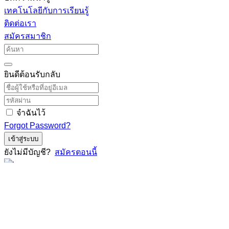
เทคโนโลยีกับการเรียนรู้
ติดต่อเรา
สมัครสมาชิก
ยินดีต้อนรับกลับ
จำฉันไว้
Forgot Password?
เข้าสู่ระบบ
ยังไม่มีบัญชี?
สมัครตอนนี้
Share & Learn
© copyright 2026
เรื่องมาใหม่