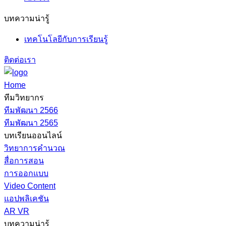
บทความน่ารู้
เทคโนโลยีกับการเรียนรู้
ติดต่อเรา
Home
ทีมวิทยากร
ทีมพัฒนา 2566
ทีมพัฒนา 2565
บทเรียนออนไลน์
วิทยาการคำนวณ
สื่อการสอน
การออกแบบ
Video Content
แอปพลิเคชัน
AR VR
บทความน่ารู้