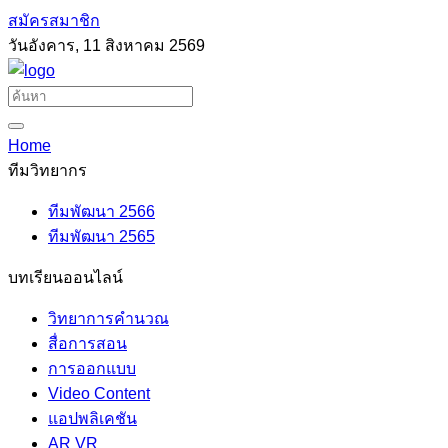
สมัครสมาชิก
วันอังคาร, 11 สิงหาคม 2569
Home
ทีมวิทยากร
ทีมพัฒนา 2566
ทีมพัฒนา 2565
บทเรียนออนไลน์
วิทยาการคำนวณ
สื่อการสอน
การออกแบบ
Video Content
แอปพลิเคชัน
AR VR