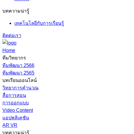
บทความน่ารู้
เทคโนโลยีกับการเรียนรู้
ติดต่อเรา
Home
ทีมวิทยากร
ทีมพัฒนา 2566
ทีมพัฒนา 2565
บทเรียนออนไลน์
วิทยาการคำนวณ
สื่อการสอน
การออกแบบ
Video Content
แอปพลิเคชัน
AR VR
บทความน่ารู้