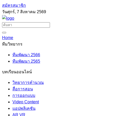
สมัครสมาชิก
วันศุกร์, 7 สิงหาคม 2569
Home
ทีมวิทยากร
ทีมพัฒนา 2566
ทีมพัฒนา 2565
บทเรียนออนไลน์
วิทยาการคำนวณ
สื่อการสอน
การออกแบบ
Video Content
แอปพลิเคชัน
AR VR