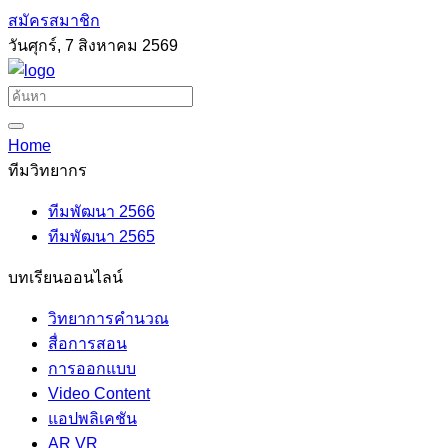
สมัครสมาชิก
วันศุกร์, 7 สิงหาคม 2569
Home
ทีมวิทยากร
ทีมพัฒนา 2566
ทีมพัฒนา 2565
บทเรียนออนไลน์
วิทยาการคำนวณ
สื่อการสอน
การออกแบบ
Video Content
แอปพลิเคชัน
AR VR