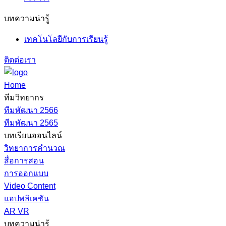
บทความน่ารู้
เทคโนโลยีกับการเรียนรู้
ติดต่อเรา
Home
ทีมวิทยากร
ทีมพัฒนา 2566
ทีมพัฒนา 2565
บทเรียนออนไลน์
วิทยาการคำนวณ
สื่อการสอน
การออกแบบ
Video Content
แอปพลิเคชัน
AR VR
บทความน่ารู้