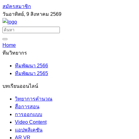
สมัครสมาชิก
วันอาทิตย์, 9 สิงหาคม 2569
Home
ทีมวิทยากร
ทีมพัฒนา 2566
ทีมพัฒนา 2565
บทเรียนออนไลน์
วิทยาการคำนวณ
สื่อการสอน
การออกแบบ
Video Content
แอปพลิเคชัน
AR VR