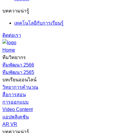
บทความน่ารู้
เทคโนโลยีกับการเรียนรู้
ติดต่อเรา
Home
ทีมวิทยากร
ทีมพัฒนา 2566
ทีมพัฒนา 2565
บทเรียนออนไลน์
วิทยาการคำนวณ
สื่อการสอน
การออกแบบ
Video Content
แอปพลิเคชัน
AR VR
บทความน่ารู้