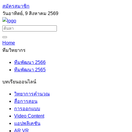
สมัครสมาชิก
วันอาทิตย์, 9 สิงหาคม 2569
Home
ทีมวิทยากร
ทีมพัฒนา 2566
ทีมพัฒนา 2565
บทเรียนออนไลน์
วิทยาการคำนวณ
สื่อการสอน
การออกแบบ
Video Content
แอปพลิเคชัน
AR VR