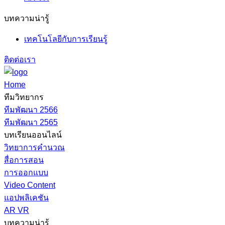
บทความน่ารู้
เทคโนโลยีกับการเรียนรู้
ติดต่อเรา
Home
ทีมวิทยากร
ทีมพัฒนา 2566
ทีมพัฒนา 2565
บทเรียนออนไลน์
วิทยาการคำนวณ
สื่อการสอน
การออกแบบ
Video Content
แอปพลิเคชัน
AR VR
บทความน่ารู้