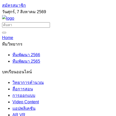
สมัครสมาชิก
วันศุกร์, 7 สิงหาคม 2569
Home
ทีมวิทยากร
ทีมพัฒนา 2566
ทีมพัฒนา 2565
บทเรียนออนไลน์
วิทยาการคำนวณ
สื่อการสอน
การออกแบบ
Video Content
แอปพลิเคชัน
AR VR