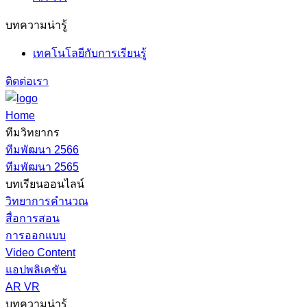
บทความน่ารู้
เทคโนโลยีกับการเรียนรู้
ติดต่อเรา
Home
ทีมวิทยากร
ทีมพัฒนา 2566
ทีมพัฒนา 2565
บทเรียนออนไลน์
วิทยาการคำนวณ
สื่อการสอน
การออกแบบ
Video Content
แอปพลิเคชัน
AR VR
บทความน่ารู้