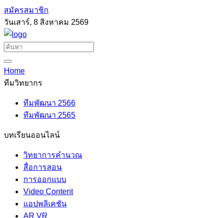
สมัครสมาชิก
วันเสาร์, 8 สิงหาคม 2569
Home
ทีมวิทยากร
ทีมพัฒนา 2566
ทีมพัฒนา 2565
บทเรียนออนไลน์
วิทยาการคำนวณ
สื่อการสอน
การออกแบบ
Video Content
แอปพลิเคชัน
AR VR