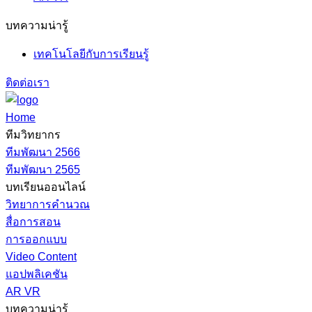
บทความน่ารู้
เทคโนโลยีกับการเรียนรู้
ติดต่อเรา
Home
ทีมวิทยากร
ทีมพัฒนา 2566
ทีมพัฒนา 2565
บทเรียนออนไลน์
วิทยาการคำนวณ
สื่อการสอน
การออกแบบ
Video Content
แอปพลิเคชัน
AR VR
บทความน่ารู้