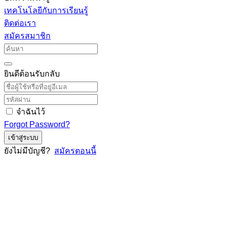
เทคโนโลยีกับการเรียนรู้
ติดต่อเรา
สมัครสมาชิก
ยินดีต้อนรับกลับ
จำฉันไว้
Forgot Password?
เข้าสู่ระบบ
ยังไม่มีบัญชี?
สมัครตอนนี้
Share & Learn
© copyright 2026
เรื่องมาใหม่