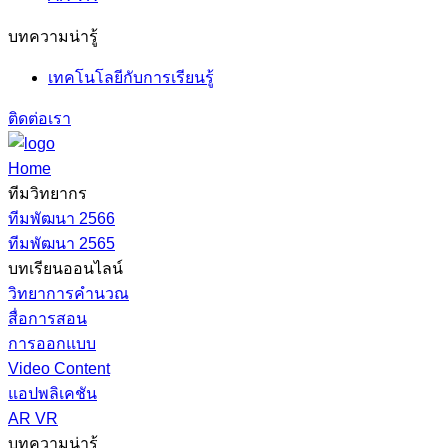
บทความน่ารู้
เทคโนโลยีกับการเรียนรู้
ติดต่อเรา
Home
ทีมวิทยากร
ทีมพัฒนา 2566
ทีมพัฒนา 2565
บทเรียนออนไลน์
วิทยาการคำนวณ
สื่อการสอน
การออกแบบ
Video Content
แอปพลิเคชัน
AR VR
บทความน่ารู้