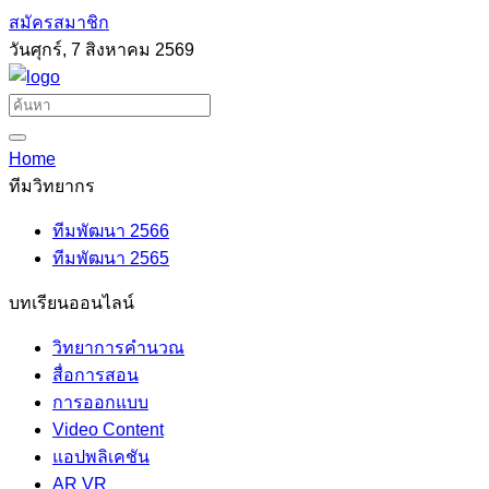
สมัครสมาชิก
วันศุกร์, 7 สิงหาคม 2569
Home
ทีมวิทยากร
ทีมพัฒนา 2566
ทีมพัฒนา 2565
บทเรียนออนไลน์
วิทยาการคำนวณ
สื่อการสอน
การออกแบบ
Video Content
แอปพลิเคชัน
AR VR