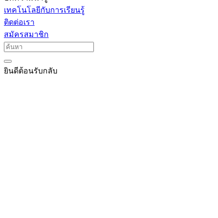
เทคโนโลยีกับการเรียนรู้
ติดต่อเรา
สมัครสมาชิก
ยินดีต้อนรับกลับ