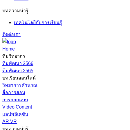
บทความน่ารู้
เทคโนโลยีกับการเรียนรู้
ติดต่อเรา
Home
ทีมวิทยากร
ทีมพัฒนา 2566
ทีมพัฒนา 2565
บทเรียนออนไลน์
วิทยาการคำนวณ
สื่อการสอน
การออกแบบ
Video Content
แอปพลิเคชัน
AR VR
บทความน่ารู้