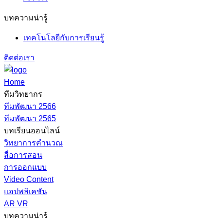
บทความน่ารู้
เทคโนโลยีกับการเรียนรู้
ติดต่อเรา
Home
ทีมวิทยากร
ทีมพัฒนา 2566
ทีมพัฒนา 2565
บทเรียนออนไลน์
วิทยาการคำนวณ
สื่อการสอน
การออกแบบ
Video Content
แอปพลิเคชัน
AR VR
บทความน่ารู้