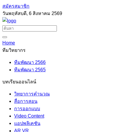
สมัครสมาชิก
วันพฤหัสบดี, 6 สิงหาคม 2569
Home
ทีมวิทยากร
ทีมพัฒนา 2566
ทีมพัฒนา 2565
บทเรียนออนไลน์
วิทยาการคำนวณ
สื่อการสอน
การออกแบบ
Video Content
แอปพลิเคชัน
AR VR