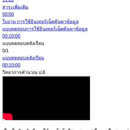
สาระเพิ่มเติม
00:00
ใบงาน การใช้อินเทอร์เน็ตค้นหาข้อมูล
แบบทดสอบการใช้อินเทอร์เน็ตค้นหาข้อมูล
00:10:00
แบบทดสอบหลังเรียน
0/1
แบบทดสอบหลังเรียน
00:10:00
วิทยาการคำนวณ ป.6