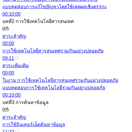
แบบทดสอบการแก้ไขปัญหาโดยใช้เหตุผลเชิงตรรกะ
00:10:00
บทที่2 การใช้เทคโนโลยีสารสนเทศ
0/5
สาระสำคัญ
00:00
การใช้เทคโนโลยีสารสนเทศร่วมกันอย่างปลอดภัย
09:11
สาระเพิ่มเติม
00:00
ใบงาน การใช้เทคโนโลยีสารสนเทศร่วมกันอย่างปลอดภัย
แบบทดสอบการใช้เทคโนโลยีร่วมกันอย่างปลอดภัย
00:10:00
บทที่3 การค้นหาข้อมูล
0/5
สาระสำคัญ
การใช้อินเทอร์เน็ตค้นหาข้อมูล
11:22