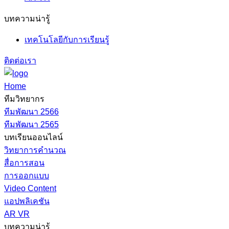
บทความน่ารู้
เทคโนโลยีกับการเรียนรู้
ติดต่อเรา
Home
ทีมวิทยากร
ทีมพัฒนา 2566
ทีมพัฒนา 2565
บทเรียนออนไลน์
วิทยาการคำนวณ
สื่อการสอน
การออกแบบ
Video Content
แอปพลิเคชัน
AR VR
บทความน่ารู้