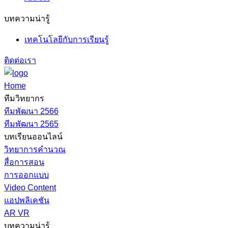
บทความน่ารู้
เทคโนโลยีกับการเรียนรู้
ติดต่อเรา
Home
ทีมวิทยากร
ทีมพัฒนา 2566
ทีมพัฒนา 2565
บทเรียนออนไลน์
วิทยาการคำนวณ
สื่อการสอน
การออกแบบ
Video Content
แอปพลิเคชัน
AR VR
บทความน่ารู้