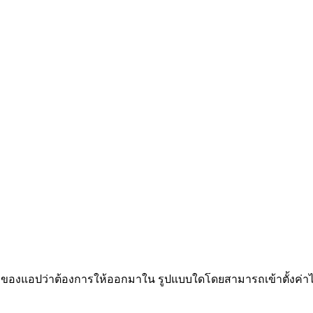
งแอปว่าต้องการให้ออกมาใน รูปแบบใดโดยสามารถเข้าตั้งค่าได้