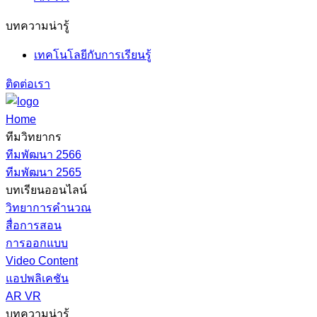
บทความน่ารู้
เทคโนโลยีกับการเรียนรู้
ติดต่อเรา
Home
ทีมวิทยากร
ทีมพัฒนา 2566
ทีมพัฒนา 2565
บทเรียนออนไลน์
วิทยาการคำนวณ
สื่อการสอน
การออกแบบ
Video Content
แอปพลิเคชัน
AR VR
บทความน่ารู้