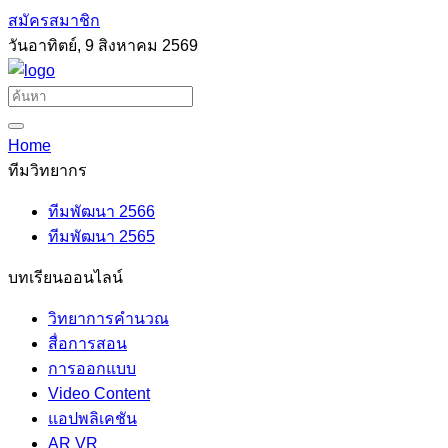
สมัครสมาชิก
วันอาทิตย์, 9 สิงหาคม 2569
Home
ทีมวิทยากร
ทีมพัฒนา 2566
ทีมพัฒนา 2565
บทเรียนออนไลน์
วิทยาการคำนวณ
สื่อการสอน
การออกแบบ
Video Content
แอปพลิเคชัน
AR VR