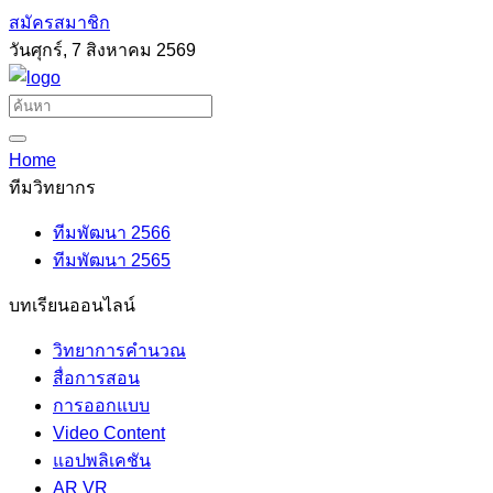
สมัครสมาชิก
วันศุกร์, 7 สิงหาคม 2569
Home
ทีมวิทยากร
ทีมพัฒนา 2566
ทีมพัฒนา 2565
บทเรียนออนไลน์
วิทยาการคำนวณ
สื่อการสอน
การออกแบบ
Video Content
แอปพลิเคชัน
AR VR