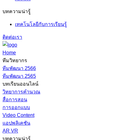
บทความน่ารู้
เทคโนโลยีกับการเรียนรู้
ติดต่อเรา
Home
ทีมวิทยากร
ทีมพัฒนา 2566
ทีมพัฒนา 2565
บทเรียนออนไลน์
วิทยาการคำนวณ
สื่อการสอน
การออกแบบ
Video Content
แอปพลิเคชัน
AR VR
บทความน่ารู้