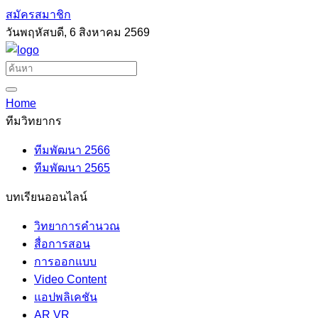
สมัครสมาชิก
วันพฤหัสบดี, 6 สิงหาคม 2569
Home
ทีมวิทยากร
ทีมพัฒนา 2566
ทีมพัฒนา 2565
บทเรียนออนไลน์
วิทยาการคำนวณ
สื่อการสอน
การออกแบบ
Video Content
แอปพลิเคชัน
AR VR