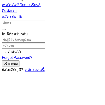
เทคโนโลยีกับการเรียนรู้
ติดต่อเรา
สมัครสมาชิก
ยินดีต้อนรับกลับ
จำฉันไว้
Forgot Password?
เข้าสู่ระบบ
ยังไม่มีบัญชี?
สมัครตอนนี้
Share & Learn
© copyright 2026
เรื่องมาใหม่