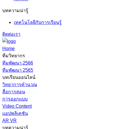
บทความน่ารู้
เทคโนโลยีกับการเรียนรู้
ติดต่อเรา
Home
ทีมวิทยากร
ทีมพัฒนา 2566
ทีมพัฒนา 2565
บทเรียนออนไลน์
วิทยาการคำนวณ
สื่อการสอน
การออกแบบ
Video Content
แอปพลิเคชัน
AR VR
บทความน่ารู้