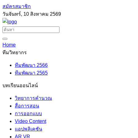
สมัครสมาชิก
วันจันทร์, 10 สิงหาคม 2569
Home
ทีมวิทยากร
ทีมพัฒนา 2566
ทีมพัฒนา 2565
บทเรียนออนไลน์
วิทยาการคำนวณ
สื่อการสอน
การออกแบบ
Video Content
แอปพลิเคชัน
AR VR