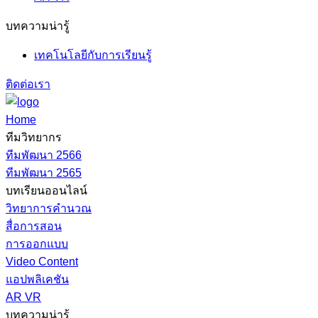
บทความน่ารู้
เทคโนโลยีกับการเรียนรู้
ติดต่อเรา
Home
ทีมวิทยากร
ทีมพัฒนา 2566
ทีมพัฒนา 2565
บทเรียนออนไลน์
วิทยาการคำนวณ
สื่อการสอน
การออกแบบ
Video Content
แอปพลิเคชัน
AR VR
บทความน่ารู้