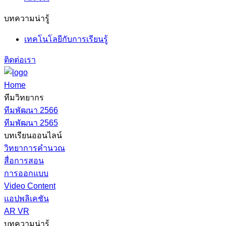
บทความน่ารู้
เทคโนโลยีกับการเรียนรู้
ติดต่อเรา
Home
ทีมวิทยากร
ทีมพัฒนา 2566
ทีมพัฒนา 2565
บทเรียนออนไลน์
วิทยาการคำนวณ
สื่อการสอน
การออกแบบ
Video Content
แอปพลิเคชัน
AR VR
บทความน่ารู้