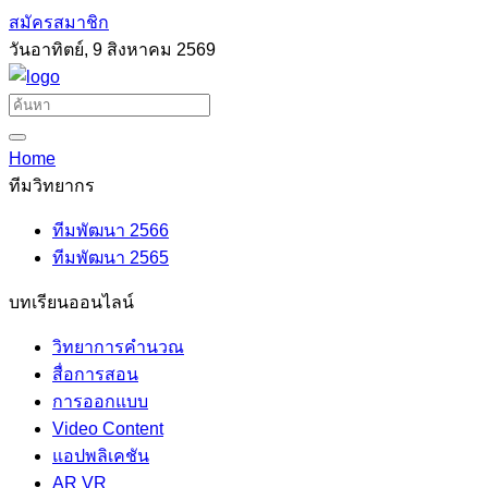
สมัครสมาชิก
วันอาทิตย์, 9 สิงหาคม 2569
Home
ทีมวิทยากร
ทีมพัฒนา 2566
ทีมพัฒนา 2565
บทเรียนออนไลน์
วิทยาการคำนวณ
สื่อการสอน
การออกแบบ
Video Content
แอปพลิเคชัน
AR VR