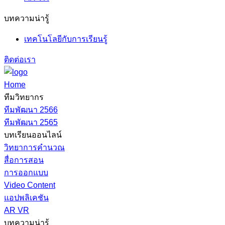
บทความน่ารู้
เทคโนโลยีกับการเรียนรู้
ติดต่อเรา
Home
ทีมวิทยากร
ทีมพัฒนา 2566
ทีมพัฒนา 2565
บทเรียนออนไลน์
วิทยาการคำนวณ
สื่อการสอน
การออกแบบ
Video Content
แอปพลิเคชัน
AR VR
บทความน่ารู้