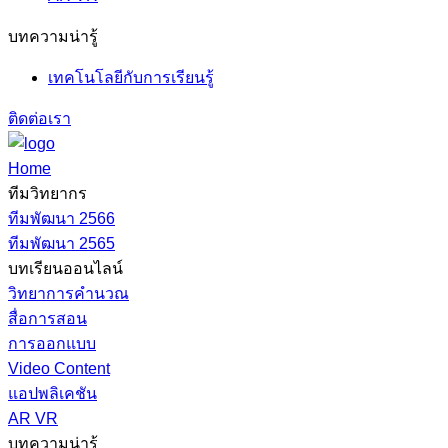
บทความน่ารู้
เทคโนโลยีกับการเรียนรู้
ติดต่อเรา
Home
ทีมวิทยากร
ทีมพัฒนา 2566
ทีมพัฒนา 2565
บทเรียนออนไลน์
วิทยาการคำนวณ
สื่อการสอน
การออกแบบ
Video Content
แอปพลิเคชัน
AR VR
บทความน่ารู้