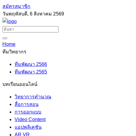
สมัครสมาชิก
วันพฤหัสบดี, 6 สิงหาคม 2569
Home
ทีมวิทยากร
ทีมพัฒนา 2566
ทีมพัฒนา 2565
บทเรียนออนไลน์
วิทยาการคำนวณ
สื่อการสอน
การออกแบบ
Video Content
แอปพลิเคชัน
AR VR