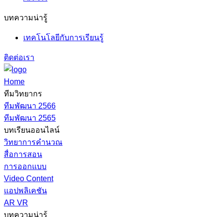
บทความน่ารู้
เทคโนโลยีกับการเรียนรู้
ติดต่อเรา
Home
ทีมวิทยากร
ทีมพัฒนา 2566
ทีมพัฒนา 2565
บทเรียนออนไลน์
วิทยาการคำนวณ
สื่อการสอน
การออกแบบ
Video Content
แอปพลิเคชัน
AR VR
บทความน่ารู้