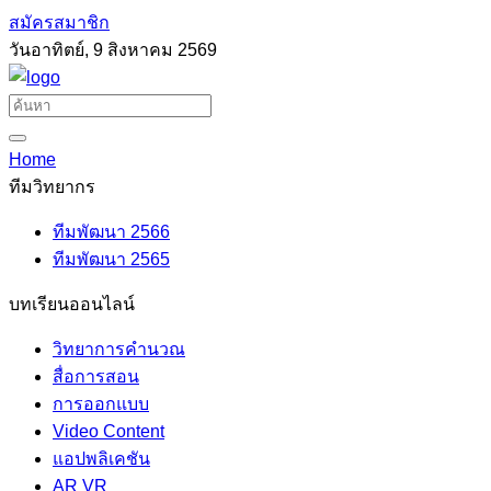
สมัครสมาชิก
วันอาทิตย์, 9 สิงหาคม 2569
Home
ทีมวิทยากร
ทีมพัฒนา 2566
ทีมพัฒนา 2565
บทเรียนออนไลน์
วิทยาการคำนวณ
สื่อการสอน
การออกแบบ
Video Content
แอปพลิเคชัน
AR VR