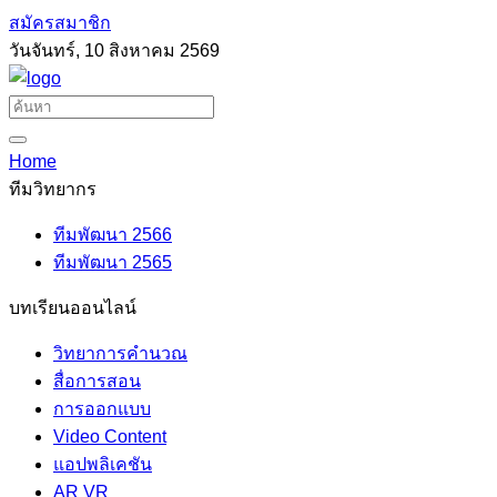
สมัครสมาชิก
วันจันทร์, 10 สิงหาคม 2569
Home
ทีมวิทยากร
ทีมพัฒนา 2566
ทีมพัฒนา 2565
บทเรียนออนไลน์
วิทยาการคำนวณ
สื่อการสอน
การออกแบบ
Video Content
แอปพลิเคชัน
AR VR