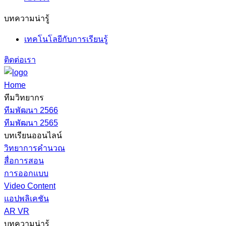
บทความน่ารู้
เทคโนโลยีกับการเรียนรู้
ติดต่อเรา
Home
ทีมวิทยากร
ทีมพัฒนา 2566
ทีมพัฒนา 2565
บทเรียนออนไลน์
วิทยาการคำนวณ
สื่อการสอน
การออกแบบ
Video Content
แอปพลิเคชัน
AR VR
บทความน่ารู้