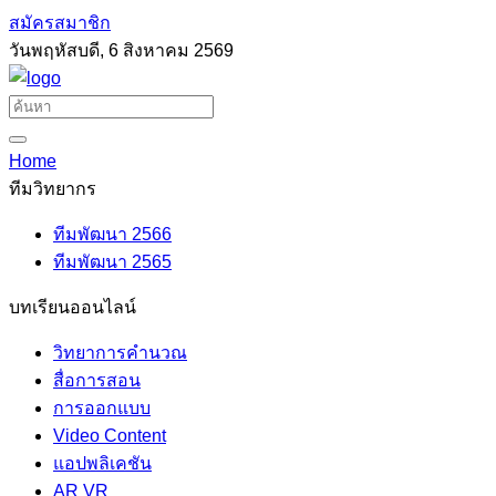
สมัครสมาชิก
วันพฤหัสบดี, 6 สิงหาคม 2569
Home
ทีมวิทยากร
ทีมพัฒนา 2566
ทีมพัฒนา 2565
บทเรียนออนไลน์
วิทยาการคำนวณ
สื่อการสอน
การออกแบบ
Video Content
แอปพลิเคชัน
AR VR