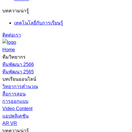
บทความน่ารู้
เทคโนโลยีกับการเรียนรู้
ติดต่อเรา
Home
ทีมวิทยากร
ทีมพัฒนา 2566
ทีมพัฒนา 2565
บทเรียนออนไลน์
วิทยาการคำนวณ
สื่อการสอน
การออกแบบ
Video Content
แอปพลิเคชัน
AR VR
บทความน่ารู้