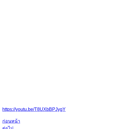
https://youtu.be/T8UXbBPJygY
ก่อนหน้า
ต่อไป