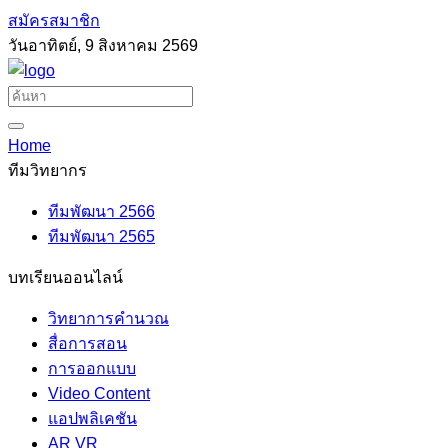
สมัครสมาชิก
วันอาทิตย์, 9 สิงหาคม 2569
Home
ทีมวิทยากร
ทีมพัฒนา 2566
ทีมพัฒนา 2565
บทเรียนออนไลน์
วิทยาการคำนวณ
สื่อการสอน
การออกแบบ
Video Content
แอปพลิเคชัน
AR VR