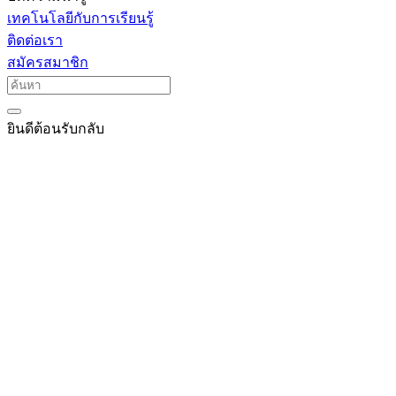
เทคโนโลยีกับการเรียนรู้
ติดต่อเรา
สมัครสมาชิก
ยินดีต้อนรับกลับ