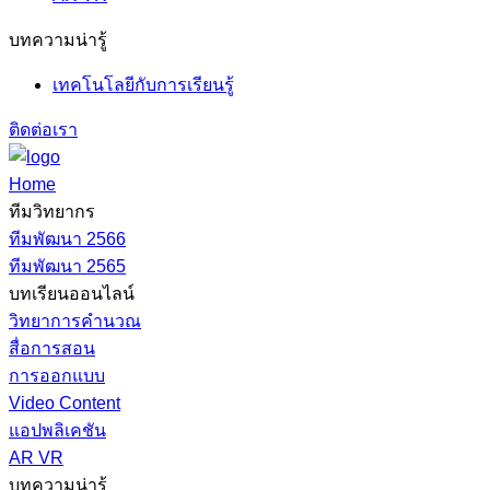
บทความน่ารู้
เทคโนโลยีกับการเรียนรู้
ติดต่อเรา
Home
ทีมวิทยากร
ทีมพัฒนา 2566
ทีมพัฒนา 2565
บทเรียนออนไลน์
วิทยาการคำนวณ
สื่อการสอน
การออกแบบ
Video Content
แอปพลิเคชัน
AR VR
บทความน่ารู้