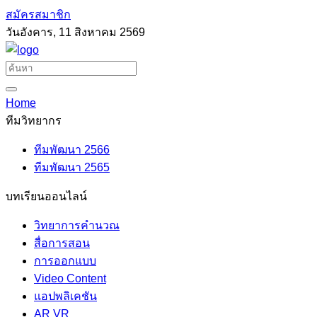
สมัครสมาชิก
วันอังคาร, 11 สิงหาคม 2569
Home
ทีมวิทยากร
ทีมพัฒนา 2566
ทีมพัฒนา 2565
บทเรียนออนไลน์
วิทยาการคำนวณ
สื่อการสอน
การออกแบบ
Video Content
แอปพลิเคชัน
AR VR