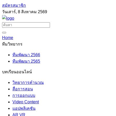
สมัครสมาชิก
วันเสาร์, 8 สิงหาคม 2569
Home
ทีมวิทยากร
ทีมพัฒนา 2566
ทีมพัฒนา 2565
บทเรียนออนไลน์
วิทยาการคำนวณ
สื่อการสอน
การออกแบบ
Video Content
แอปพลิเคชัน
AR VR