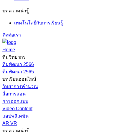
บทความน่ารู้
เทคโนโลยีกับการเรียนรู้
ติดต่อเรา
Home
ทีมวิทยากร
ทีมพัฒนา 2566
ทีมพัฒนา 2565
บทเรียนออนไลน์
วิทยาการคำนวณ
สื่อการสอน
การออกแบบ
Video Content
แอปพลิเคชัน
AR VR
บทความน่ารู้