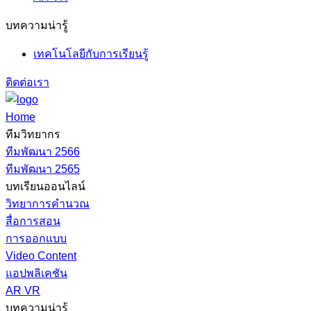
บทความน่ารู้
เทคโนโลยีกับการเรียนรู้
ติดต่อเรา
Home
ทีมวิทยากร
ทีมพัฒนา 2566
ทีมพัฒนา 2565
บทเรียนออนไลน์
วิทยาการคำนวณ
สื่อการสอน
การออกแบบ
Video Content
แอปพลิเคชัน
AR VR
บทความน่ารู้