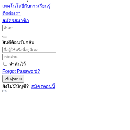
เทคโนโลยีกับการเรียนรู้
ติดต่อเรา
สมัครสมาชิก
ยินดีต้อนรับกลับ
จำฉันไว้
Forgot Password?
เข้าสู่ระบบ
ยังไม่มีบัญชี?
สมัครตอนนี้
Share & Learn
© copyright 2026
เรื่องมาใหม่