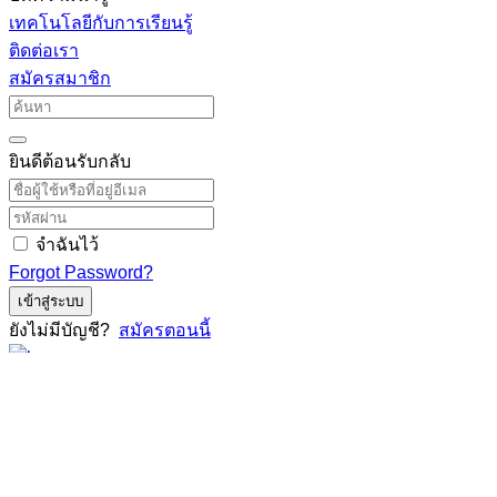
เทคโนโลยีกับการเรียนรู้
ติดต่อเรา
สมัครสมาชิก
ยินดีต้อนรับกลับ
จำฉันไว้
Forgot Password?
เข้าสู่ระบบ
ยังไม่มีบัญชี?
สมัครตอนนี้
Share & Learn
© copyright 2026
เรื่องมาใหม่