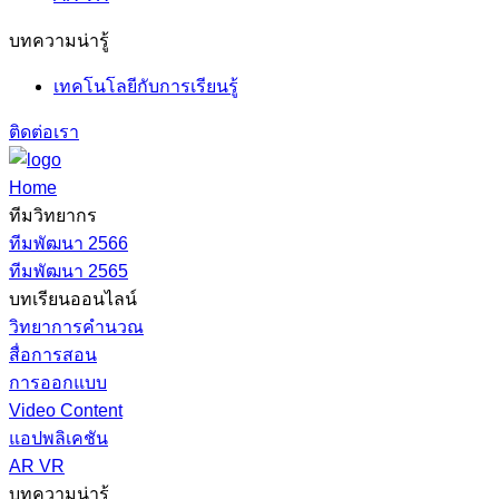
บทความน่ารู้
เทคโนโลยีกับการเรียนรู้
ติดต่อเรา
Home
ทีมวิทยากร
ทีมพัฒนา 2566
ทีมพัฒนา 2565
บทเรียนออนไลน์
วิทยาการคำนวณ
สื่อการสอน
การออกแบบ
Video Content
แอปพลิเคชัน
AR VR
บทความน่ารู้