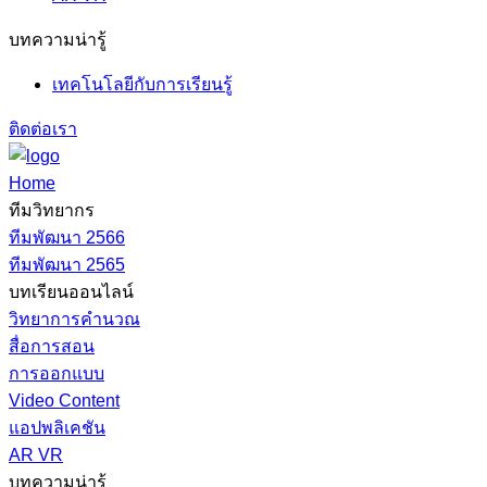
บทความน่ารู้
เทคโนโลยีกับการเรียนรู้
ติดต่อเรา
Home
ทีมวิทยากร
ทีมพัฒนา 2566
ทีมพัฒนา 2565
บทเรียนออนไลน์
วิทยาการคำนวณ
สื่อการสอน
การออกแบบ
Video Content
แอปพลิเคชัน
AR VR
บทความน่ารู้