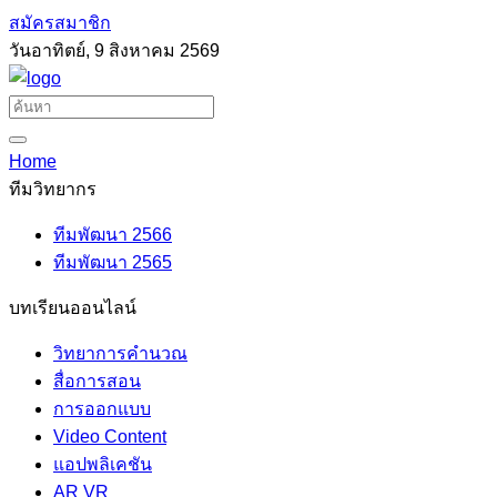
สมัครสมาชิก
วันอาทิตย์, 9 สิงหาคม 2569
Home
ทีมวิทยากร
ทีมพัฒนา 2566
ทีมพัฒนา 2565
บทเรียนออนไลน์
วิทยาการคำนวณ
สื่อการสอน
การออกแบบ
Video Content
แอปพลิเคชัน
AR VR