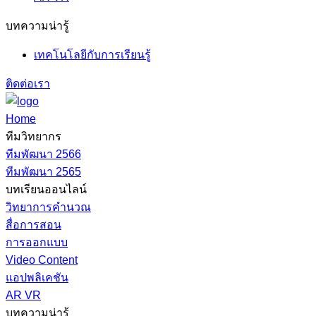
บทความน่ารู้
เทคโนโลยีกับการเรียนรู้
ติดต่อเรา
Home
ทีมวิทยากร
ทีมพัฒนา 2566
ทีมพัฒนา 2565
บทเรียนออนไลน์
วิทยาการคำนวณ
สื่อการสอน
การออกแบบ
Video Content
แอปพลิเคชัน
AR VR
บทความน่ารู้