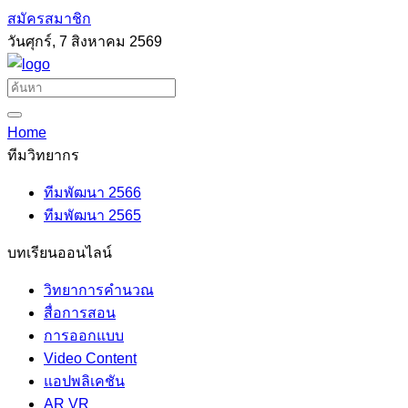
สมัครสมาชิก
วันศุกร์, 7 สิงหาคม 2569
Home
ทีมวิทยากร
ทีมพัฒนา 2566
ทีมพัฒนา 2565
บทเรียนออนไลน์
วิทยาการคำนวณ
สื่อการสอน
การออกแบบ
Video Content
แอปพลิเคชัน
AR VR