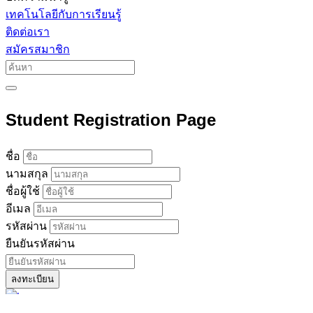
เทคโนโลยีกับการเรียนรู้
ติดต่อเรา
สมัครสมาชิก
Student Registration Page
ชื่อ
นามสกุล
ชื่อผู้ใช้
อีเมล
รหัสผ่าน
ยืนยันรหัสผ่าน
ลงทะเบียน