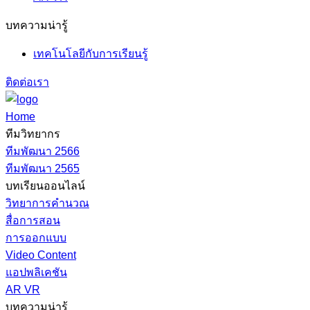
บทความน่ารู้
เทคโนโลยีกับการเรียนรู้
ติดต่อเรา
Home
ทีมวิทยากร
ทีมพัฒนา 2566
ทีมพัฒนา 2565
บทเรียนออนไลน์
วิทยาการคำนวณ
สื่อการสอน
การออกแบบ
Video Content
แอปพลิเคชัน
AR VR
บทความน่ารู้